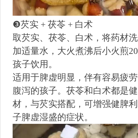
❸芡实 + 茯苓 + 白术
取芡实、茯苓、白术，将药材洗
加适量水，大火煮沸后小火煎20
孩子饮用。
适用于脾虚明显，伴有容易疲劳
腹泻的孩子。茯苓和白术都是健
材，与芡实搭配，可增强健脾利
子脾虚湿盛的症状。