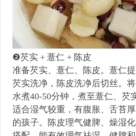
❷芡实 + 薏仁 + 陈皮
准备芡实、薏仁、陈皮。薏仁提前
芡实洗净，陈皮洗净后切丝。将
水煮40-50分钟，煮至薏仁、芡
适合湿气较重，有腹胀、舌苔厚
的孩子。陈皮理气健脾、燥湿化
搭配，能有效理气祛湿、健脾和