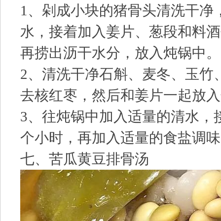
1、剁成小块的猪骨头清洗干净
水，接着加入姜片、葱段和料酒
再捞出沥干水分，放入炖锅中。
2、清洗干净石斛、麦冬、玉竹
去核红枣，然后和姜片一起放入
3、往炖锅中加入适量的清水，
个小时，再加入适量的食盐调味
七、苦瓜黄豆排骨汤