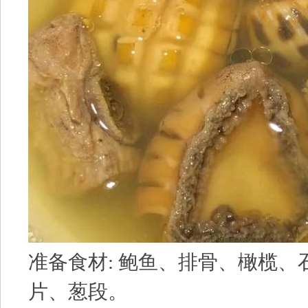
准备食材: 鲍鱼、排骨、橄榄、
片、葱段。