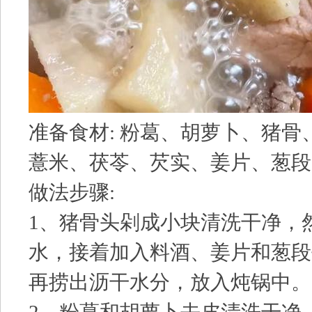
准备食材: 粉葛、胡萝卜、猪骨
薏米、茯苓、芡实、姜片、葱段
做法步骤:
1、猪骨头剁成小块清洗干净，
水，接着加入料酒、姜片和葱段
再捞出沥干水分，放入炖锅中。