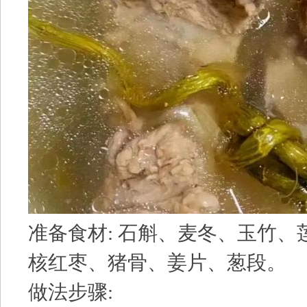
准备食材: 石斛、麦冬、玉竹、
核红枣、猪骨、姜片、葱段。
做法步骤: