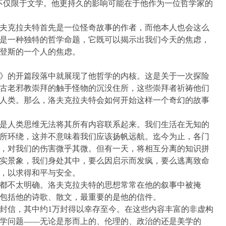
不仅限于文学。他更持久的影响可能在于他作为一位哲学家的
夫克拉夫特首先是一位怪奇故事的作者，而他本人也会这么
是一种独特的哲学命题，它既可以揭示出我们今天的焦虑，
维登斯的一个人的焦虑。
》的开篇段落中就展现了他哲学的内核。这是关于一次探险
古老邪教崇拜的触手怪物的沉没住所，这些崇拜者祈祷他们
人类。那么，洛夫克拉夫特会如何开始这样一个奇幻的故事
是人类思维无法将其所有内容联系起来。我们生活在无知的
所环绕，这并不意味着我们应该扬帆远航。迄今为止，各门
，对我们的伤害微乎其微。但有一天，将相互分离的知识拼
实景象，我们身处其中，要么因启示而发疯，要么逃离致命
，以求得和平与安全。
都不太明确。洛夫克拉夫特的思想常常在他的叙事中被掩
包括他的诗歌、散文，最重要的是他的信件。
万封信，其中约1万封得以幸存至今。在这些内容丰富的非虚构
学问题——无论是形而上的、伦理的、政治的还是美学的