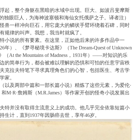
浮起，整个身躯在黑暗的水域中出现。巨大、如波吕斐摩斯
话中吃人的独眼巨人，为海神波塞顿和海仙女托俄萨之子。译者注）
怪兽一样冲向巨石，用它庞大的鳞状手臂环绕着石碑，同时
有规律的叫声。我想，我当时就疯了。
特小说的所有要素。在这里，正如他后来的许多作品中一
、《梦寻秘境卡达斯》（The Dream-Quest of Unknown
t the Mountains of Madness，1931年）——对知识的乐
边的简单行为，都会被难以理解的恐惧和可怕的任意宇宙秩
夫克拉夫特笔下寻求真理角色们的心智，包括医生、考古学
学家。
（以及两部中篇和一部长篇小说）精炼了这些元素，为爱伦·
hen）和M·R·詹姆斯（M.R.James）等作家开创的怪奇小说发展出
夫特并没有取得主流意义上的成功。他几乎完全依靠短篇小
生计，直到1937年因肠癌去世，享年46岁。