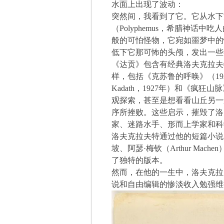
水面上出现了波动：
突然间，我看到了它。它从水下
（Polyphemus，希腊神
般的可怕怪物，它宛如噩梦中的
低下它那可怖的头颅，发出一些
《达贡》包含有经典洛夫克拉夫
样，包括《克苏鲁的呼唤》（1926年）
Kadath，1927年）和《疯狂山脉》（A
观探索，甚至是想看看山丘另一
序所挫败。这些启示，摧毁了洛
家、迷路水手、形而上学家和科
洛夫克拉夫特通过他的短篇小说
坡、阿瑟·梅钦（Arthur Mac
了独特的版本。
然而，在他的一生中，洛夫克拉
说和自由编辑的惨淡收入勉强维持