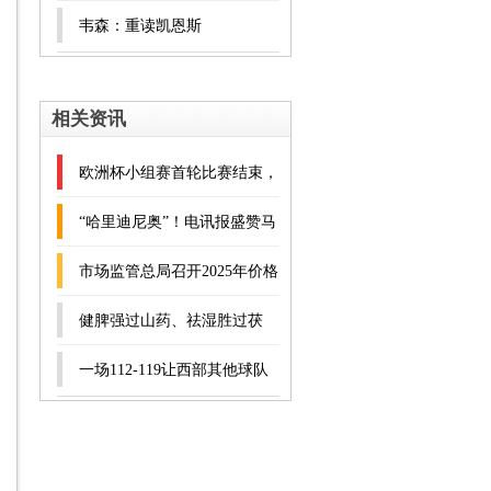
好，一天喝一道，清热解毒，
韦森：重读凯恩斯
清爽度夏
相关资讯
欧洲杯小组赛首轮比赛结束，
离开了瓜迪奥拉的曼城球员，
“哈里迪尼奥”！电讯报盛赞马
与离开了安切洛蒂
奎尔：不在意外界批评，逆境
市场监管总局召开2025年价格
中成长
监督检查和反不正当竞争工作
健脾强过山药、祛湿胜过茯
座谈会
苓! 底子虚的孩子吃点它, 脾
一场112-119让西部其他球队
胃好猛长个
安心! 跌出前附加赛区只是开
始