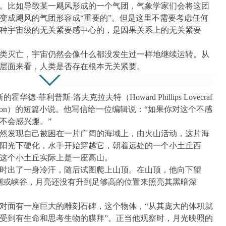
。比如导致某一飓风形成的一个气团，气象学家们会将这团
变成飓风的气团形容成“重要的”。但是这里不需要考虑任何
种宇宙级的无关紧要感中心的，是因果关系上的无关紧要
类灭亡，宇宙仍然会像什么都没发生过一样地继续运转。从
层面来看，人类是否存在根本无关紧要。
德·菲利普斯·洛夫克拉夫特（Howard Phillips Lovecraf
gon）的短篇小说。他写信给一位编辑说：“如果你对这个不感
不会感兴趣。”
然发现自己被困在一片广阔的海域上，由火山活动，这片海
阳光下硬化，水手开始穿越它，朝着远处的一个小土丘西
这个小土丘实际上是一座高山。
时出了一身冷汗，随后试图爬上山顶。在山顶，他向下望
渊或峡谷，月亮还没有升到足够高的位置来照亮其黑暗深
对面有一座巨大的雕刻石碑，这个物体，“从其庞大的体积就
受到有生命和思考生物的膜拜”。正当他观察时，月光映照的