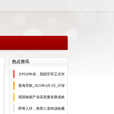
热点资讯
大约20年前，我国空军正式对
外公开歼轰-7A歼击轰炸机的
股海导航_2025年4月1日_沪深
雷达天线，那
股市公告与交易提示
我国核能产业高质量发展成效
显著
即将入伏，推荐八道炖汤收藏